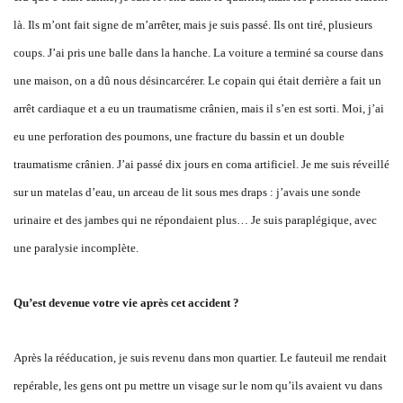
là. Ils m’ont fait signe de m’arrêter, mais je suis passé. Ils ont tiré, plusieurs
coups. J’ai pris une balle dans la hanche. La voiture a terminé sa course dans
une maison, on a dû nous désincarcérer. Le copain qui était derrière a fait un
arrêt cardiaque et a eu un traumatisme crânien, mais il s’en est sorti. Moi, j’ai
eu une perforation des poumons, une fracture du bassin et un double
traumatisme crânien. J’ai passé dix jours en coma artificiel. Je me suis réveillé
sur un matelas d’eau, un arceau de lit sous mes draps : j’avais une sonde
urinaire et des jambes qui ne répondaient plus… Je suis paraplégique, avec
une paralysie incomplète.
Qu’est devenue votre vie après cet accident ?
Après la rééducation, je suis revenu dans mon quartier. Le fauteuil me rendait
repérable, les gens ont pu mettre un visage sur le nom qu’ils avaient vu dans