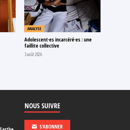
ANALYSE
COMMUNI
Adolescent·es incarcéré·es : une
N’attendo
faillite collective
les adult
chaud
3 août 2026
16 juillet 2026
NOUS SUIVRE
S'ABONNER
-Sarthe