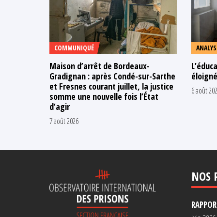
COMMUNIQUÉ
ANALYS
Maison d’arrêt de Bordeaux-
L’éduca
Gradignan : après Condé-sur-Sarthe
éloigné
et Fresnes courant juillet, la justice
6 août 20
somme une nouvelle fois l’État
d’agir
7 août 2026
NOS 
RAPPORT