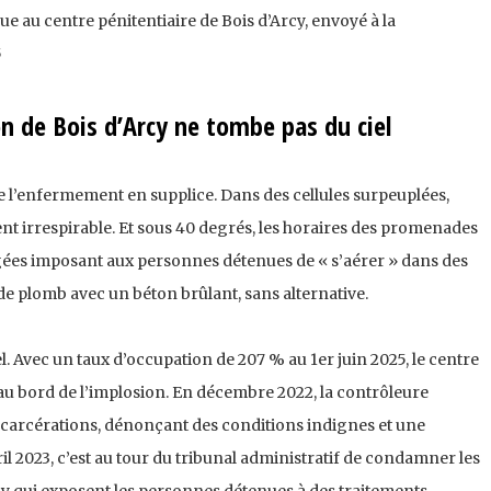
au centre pénitentiaire de Bois d’Arcy, envoyé à la
5
son de Bois d’Arcy ne tombe pas du ciel
me l’enfermement en supplice. Dans des cellules surpeuplées,
ient irrespirable. Et sous 40 degrés, les horaires des promenades
ées imposant aux personnes détenues de « s’aérer » dans des
e plomb avec un béton brûlant, sans alternative.
l. Avec un taux d’occupation de 207 % au 1er juin 2025, le centre
 au bord de l’implosion. En décembre 2022,
la contrôleure
ncarcérations
, dénonçant des conditions indignes et une
l 2023, c’est au tour du
tribunal administratif de condamner les
cy
qui exposent les personnes détenues à des traitements