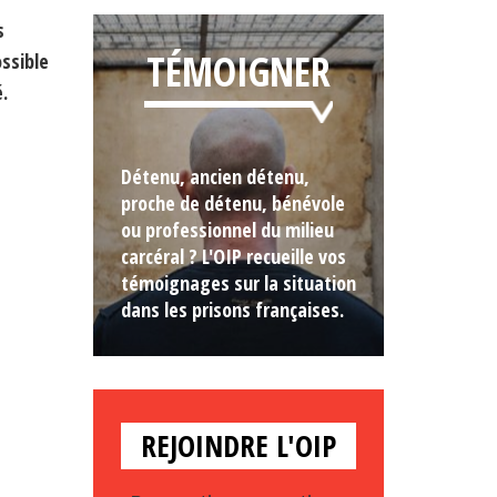
s
TÉMOIGNER
ossible
.
Détenu, ancien détenu,
proche de détenu, bénévole
ou professionnel du milieu
carcéral ? L'OIP recueille vos
témoignages sur la situation
dans les prisons françaises.
REJOINDRE L'OIP