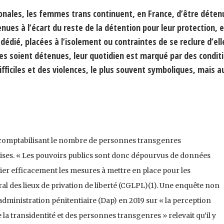
onales, les femmes trans continuent, en France, d’être déten
es à l’écart du reste de la détention pour leur protection, e
édié, placées à l’isolement ou contraintes de se reclure d’ell
les soient détenues, leur quotidien est marqué par des condit
ifficiles et des violences, le plus souvent symboliques, mais a
 comptabilisant le nombre de personnes transgenres
aises. « Les pouvoirs publics sont donc dépourvus de données
ier efficacement les mesures à mettre en place pour les
al des lieux de privation de liberté (CGLPL)(1). Une enquête non
administration pénitentiaire (Dap) en 2019 sur « la perception
 la transidentité et des personnes transgenres » relevait qu’il y