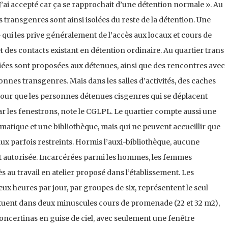
 J’ai accepté car ça se rapprochait d’une détention normale ». Au
 transgenres sont ainsi isolées du reste de la détention. Une
 qui les prive généralement de l’accès aux locaux et cours de
et des contacts existant en détention ordinaire. Au quartier trans
riées sont proposées aux détenues, ainsi que des rencontres avec
onnes transgenres. Mais dans les salles d’activités, des caches
pour que les personnes détenues cisgenres qui se déplacent
 par les fenestrons, note le CGLPL. Le quartier compte aussi une
rmatique et une bibliothèque, mais qui ne peuvent accueillir que
x parfois restreints. Hormis l’auxi-bibliothèque, aucune
t autorisée. Incarcérées parmi les hommes, les femmes
 au travail en atelier proposé dans l’établissement. Les
ux heures par jour, par groupes de six, représentent le seul
fectuent dans deux minuscules cours de promenade (22 et 32 m2),
concertinas en guise de ciel, avec seulement une fenêtre