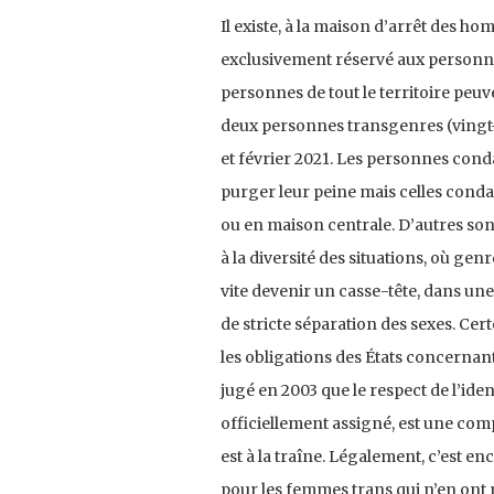
Il existe, à la maison d’arrêt des 
exclusivement réservé aux personne
personnes de tout le territoire peuv
deux personnes transgenres (vingt
et février 2021. Les personnes cond
purger leur peine mais celles cond
ou en maison centrale. D’autres son
à la diversité des situations, où ge
vite devenir un casse-tête, dans une 
de stricte séparation des sexes. Cer
les obligations des États concernant
jugé en 2003 que le respect de l’ide
officiellement assigné, est une com
est à la traîne. Légalement, c’est enc
pour les femmes trans qui n’en ont 