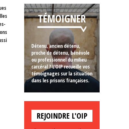
ues
TÉMOIGNER
lles
es-
ions
ussi
Détenu, ancien détenu,
proche de détenu, bénévole
ou professionnel du milieu
carcéral ? L'OIP recueille vos
témoignages sur la situation
dans les prisons françaises.
REJOINDRE L'OIP