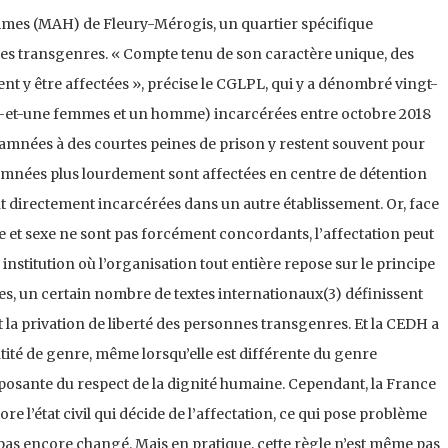
hommes (MAH) de Fleury-Mérogis, un quartier spécifique
s transgenres. « Compte tenu de son caractère unique, des
ent y être affectées », précise le CGLPL, qui y a dénombré vingt-
-et-une femmes et un homme) incarcérées entre octobre 2018
amnées à des courtes peines de prison y restent souvent pour
amnées plus lourdement sont affectées en centre de détention
t directement incarcérées dans un autre établissement. Or, face
nre et sexe ne sont pas forcément concordants, l’affectation peut
institution où l’organisation tout entière repose sur le principe
tes, un certain nombre de textes internationaux(3) définissent
 la privation de liberté des personnes transgenres. Et la CEDH a
ntité de genre, même lorsqu’elle est différente du genre
posante du respect de la dignité humaine. Cependant, la France
ore l’état civil qui décide de l’affectation, ce qui pose problème
pas encore changé. Mais en pratique, cette règle n’est même pas