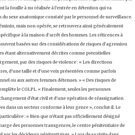
nt la fouille à nu réalisée à l’entrée en détention qui va
n du sexe anatomique constaté par le personnel de surveillance.
féminin, mais non opérée, se retrouvera ainsi généralement
spécifique à la maison d’arrêt des hommes. Les réticences à
nt souvent basées sur des considérations de risques d’agression
es étant alternativement décrites comme potentielles
argement, par des risques de violence : « Les directions
es, d’une taille et d’une voix présentées comme parfois
nnel ou aux autres femmes détenues. » « Des risques de
omplète le CGLPL. « Finalement, seules les personnes
changement d’état civil et d’une opération de réassignation
ées dans un secteur conforme à leur genre », conclut-il. Le
particulière : « Bien que n’étant pas officiellement désigné
harge des personnes transgenres, le centre pénitentiaire de
 par les décideurs pénitentiaires. » Lors de sa visite dans