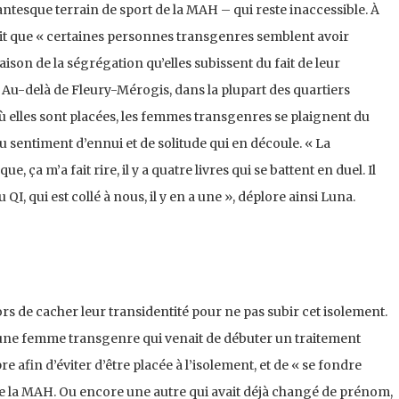
antesque terrain de sport de la MAH – qui reste inaccessible. À
rait que « certaines personnes transgenres semblent avoir
ison de la ségrégation qu’elles subissent du fait de leur
. Au-delà de Fleury-Mérogis, dans la plupart des quartiers
ù elles sont placées, les femmes transgenres se plaignent du
du sentiment d’ennui et de solitude qui en découle. « La
e, ça m’a fait rire, il y a quatre livres qui se battent en duel. Il
u QI, qui est collé à nous, il y en a une », déplore ainsi Luna.
s de cacher leur transidentité pour ne pas subir cet isolement.
e femme transgenre qui venait de débuter un traitement
 afin d’éviter d’être placée à l’isolement, et de « se fondre
de la MAH. Ou encore une autre qui avait déjà changé de prénom,