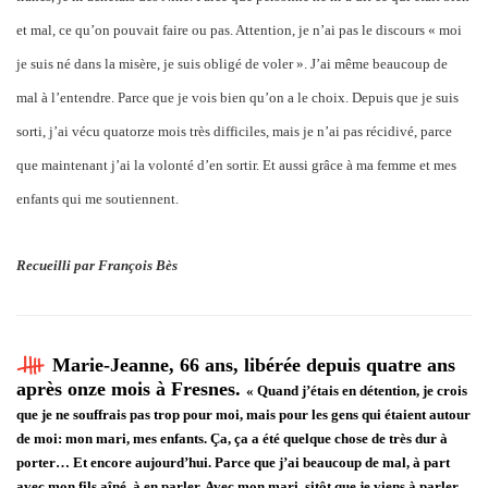
et mal, ce qu’on pouvait faire ou pas. Attention, je n’ai pas le discours « moi
je suis né dans la misère, je suis obligé de voler ». J’ai même beaucoup de
mal à l’entendre. Parce que je vois bien qu’on a le choix. Depuis que je suis
sorti, j’ai vécu quatorze mois très difficiles, mais je n’ai pas récidivé, parce
que maintenant j’ai la volonté d’en sortir. Et aussi grâce à ma femme et mes
enfants qui me soutiennent.
Recueilli par François Bès
Marie-Jeanne, 66 ans, libérée depuis quatre ans
après onze mois à Fresnes.
« Quand j’étais en détention, je crois
que je ne souffrais pas trop pour moi, mais pour les gens qui étaient autour
de moi: mon mari, mes enfants. Ça, ça a été quelque chose de très dur à
porter… Et encore aujourd’hui. Parce que j’ai beaucoup de mal, à part
avec mon fils aîné, à en parler. Avec mon mari, sitôt que je viens à parler