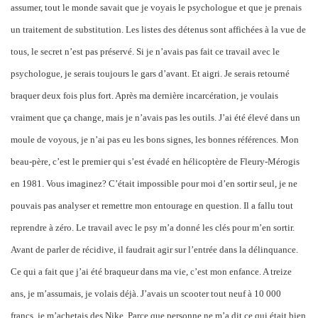
assumer, tout le monde savait que je voyais le psychologue et que je prenais
un traitement de substitution. Les listes des détenus sont affichées à la vue de
tous, le secret n’est pas préservé. Si je n’avais pas fait ce travail avec le
psychologue, je serais toujours le gars d’avant. Et aigri. Je serais retourné
braquer deux fois plus fort. Après ma dernière incarcération, je voulais
vraiment que ça change, mais je n’avais pas les outils. J’ai été élevé dans un
moule de voyous, je n’ai pas eu les bons signes, les bonnes références. Mon
beau-père, c’est le premier qui s’est évadé en hélicoptère de Fleury-Mérogis
en 1981. Vous imaginez? C’était impossible pour moi d’en sortir seul, je ne
pouvais pas analyser et remettre mon entourage en question. Il a fallu tout
reprendre à zéro. Le travail avec le psy m’a donné les clés pour m’en sortir.
Avant de parler de récidive, il faudrait agir sur l’entrée dans la délinquance.
Ce qui a fait que j’ai été braqueur dans ma vie, c’est mon enfance. A treize
ans, je m’assumais, je volais déjà. J’avais un scooter tout neuf à 10 000
francs, je m’achetais des Nike. Parce que personne ne m’a dit ce qui était bien