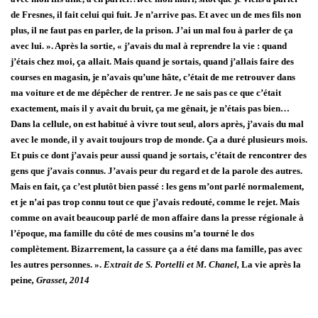
de Fresnes, il fait celui qui fuit. Je n’arrive pas. Et avec un de mes fils non
plus, il ne faut pas en parler, de la prison. J’ai un mal fou à parler de ça
avec lui. ». Après la sortie, « j’avais du mal à reprendre la vie : quand
j’étais chez moi, ça allait. Mais quand je sortais, quand j’allais faire des
courses en magasin, je n’avais qu’une hâte, c’était de me retrouver dans
ma voiture et de me dépêcher de rentrer. Je ne sais pas ce que c’était
exactement, mais il y avait du bruit, ça me gênait, je n’étais pas bien…
Dans la cellule, on est habitué à vivre tout seul, alors après, j’avais du mal
avec le monde, il y avait toujours trop de monde. Ça a duré plusieurs mois.
Et puis ce dont j’avais peur aussi quand je sortais, c’était de rencontrer des
gens que j’avais connus. J’avais peur du regard et de la parole des autres.
Mais en fait, ça c’est plutôt bien passé : les gens m’ont parlé normalement,
et je n’ai pas trop connu tout ce que j’avais redouté, comme le rejet. Mais
comme on avait beaucoup parlé de mon affaire dans la presse régionale à
l’époque, ma famille du côté de mes cousins m’a tourné le dos
complètement. Bizarrement, la cassure ça a été dans ma famille, pas avec
les autres personnes. ».
Extrait de S. Portelli et M. Chanel,
La vie après la
peine
, Grasset, 2014