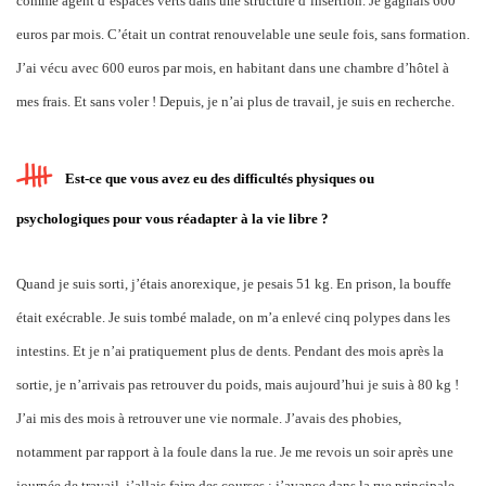
comme agent d’espaces verts dans une structure d’insertion. Je gagnais 600
euros par mois. C’était un contrat renouvelable une seule fois, sans formation.
J’ai vécu avec 600 euros par mois, en habitant dans une chambre d’hôtel à
mes frais. Et sans voler ! Depuis, je n’ai plus de travail, je suis en recherche.
Est-ce que vous avez eu des difficultés physiques ou
psychologiques pour vous réadapter à la vie libre ?
Quand je suis sorti, j’étais anorexique, je pesais 51 kg. En prison, la bouffe
était exécrable. Je suis tombé malade, on m’a enlevé cinq polypes dans les
intestins. Et je n’ai pratiquement plus de dents. Pendant des mois après la
sortie, je n’arrivais pas retrouver du poids, mais aujourd’hui je suis à 80 kg !
J’ai mis des mois à retrouver une vie normale. J’avais des phobies,
notamment par rapport à la foule dans la rue. Je me revois un soir après une
journée de travail, j’allais faire des courses : j’avance dans la rue principale,