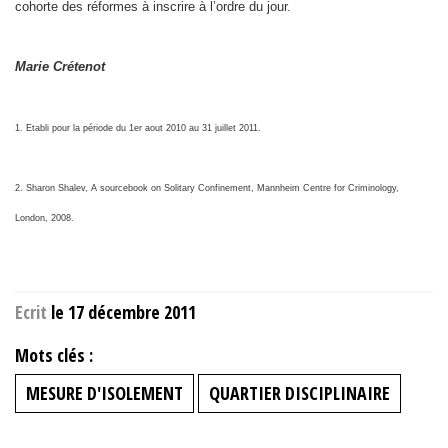
cohorte des réformes à inscrire à l’ordre du jour.
Marie Crétenot
1. Etabli pour la période du 1er aout 2010 au 31 juillet 2011.
2. Sharon Shalev, A sourcebook on Solitary Confinement, Mannheim Centre for Criminology,
London, 2008.
Ecrit
le 17 décembre 2011
Mots clés :
MESURE D'ISOLEMENT
QUARTIER DISCIPLINAIRE