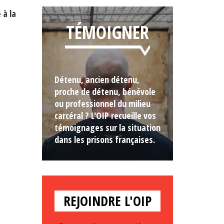
 à la
TÉMOIGNER
Détenu, ancien détenu,
proche de détenu, bénévole
ou professionnel du milieu
carcéral ? L'OIP recueille vos
témoignages sur la situation
dans les prisons françaises.
REJOINDRE L'OIP