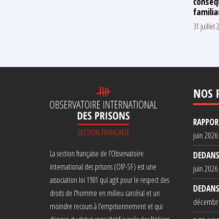
conséqu
familia
31 juillet 
NOS 
RAPPORT
juin 2026
La section française de l’Observatoire
DEDANS
international des prisons (OIP-SF) est une
juin 2026
association loi 1901 qui agit pour le respect des
DEDANS
droits de l’homme en milieu carcéral et un
décembr
moindre recours à l’emprisonnement et qui