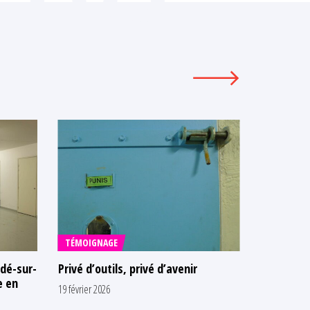
TÉMOIGNAGE
dé-sur-
Privé d’outils, privé d’avenir
COMMUNI
e en
19 février 2026
Condition