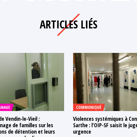
ARTICLES LIÉS
GNAGE
COMMUNIQUÉ
de Vendin-le-Vieil :
Violences systémiques à Con
age de familles sur les
Sarthe : l’OIP-SF saisit le jug
ons de détention et leurs
urgence