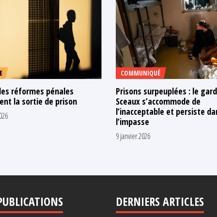
E
COMMUNIQUÉ
les réformes pénales
Prisons surpeuplées : le gar
sent la sortie de prison
Sceaux s’accommode de
l’inacceptable et persiste da
2026
l’impasse
9 janvier 2026
PUBLICATIONS
DERNIERS ARTICLES