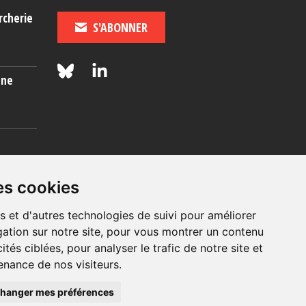
rcherie
S'ABONNER
une
es
es cookies
s et d'autres technologies de suivi pour améliorer
ation sur notre site, pour vous montrer un contenu
ités ciblées, pour analyser le trafic de notre site et
nance de nos visiteurs.
© 2026, OIP Section FR
hanger mes préférences