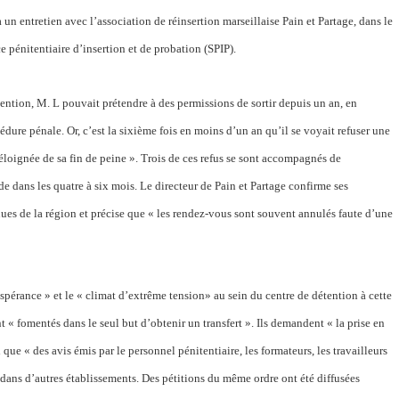
̀ un entretien avec l’association de réinsertion marseillaise Pain et Partage, dans le
ce pénitentiaire d’insertion et de probation
(SPIP).
ntion, M. L pouvait prétendre à des permissions de sortir depuis un an, en
dure pénale. Or, c’est la sixième fois en moins d’un an qu’il se voyait refuser une
́loignée de sa fin de peine ». Trois de ces refus se sont accompagnés de
 dans les quatre à six mois. Le directeur de Pain et Partage confirme ses
nues de la région et précise que « les rendez-vous sont souvent annulés faute d’une
spérance » et le « climat d’extrême tension» au sein du centre de détention à cette
nt « fomentés dans le seul but d’obtenir un transfert ». Ils demandent « la prise en
i que « des avis émis par le personnel pénitentiaire, les formateurs, les travailleurs
ns d’autres établissements. Des pétitions du même ordre ont été diffusées