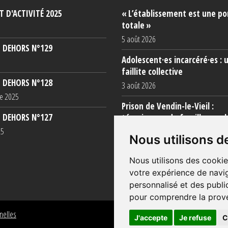
 D'ACTIVITÉ 2025
« L’établissement est une po
totale »
5 août 2026
 DEHORS N°129
Adolescent·es incarcéré·es : 
faillite collective
 DEHORS N°128
3 août 2026
e 2025
Prison de Vendin-le-Vieil :
 DEHORS N°127
témoignage de familles sur l
conditions (...)
25
Nous utilisons d
31 juillet 2026
Nous utilisons des cookie
votre expérience de navig
personnalisé et des public
pour comprendre la prove
nelles
J'accepte
Je refuse
C