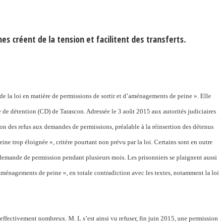
 créent de la tension et facilitent des transferts.
 de la loi en matière de permissions de sortir et d’aménagements de peine ». Elle
 de détention (CD) de Tarascon. Adressée le 3 août 2015 aux autorités judiciaires
tion des refus aux demandes de permissions, préalable à la réinsertion des détenus
ine trop éloignée », critère pourtant non prévu par la loi. Certains sont en outre
 demande de permission pendant plusieurs mois. Les prisonniers se plaignent aussi
ménagements de peine », en totale contradiction avec les textes, notamment la loi
t effectivement nombreux. M. L s’est ainsi vu refuser, fin juin 2015, une permission