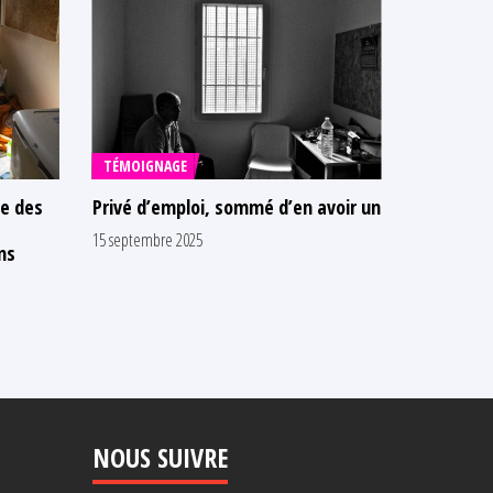
TÉMOIGNAGE
PUBLICAT
de des
Privé d’emploi, sommé d’en avoir un
Rapport d'
Observato
15 septembre 2025
ns
prisons
11 juillet 2025
NOUS SUIVRE