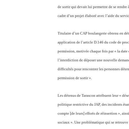
de sortir qui devait lui permettre de se rendre a
cadre d’un projet élaboré avec l’aide du servi
Titulaire d’un CAP boulangerie obtenu en déte
application de l’article D.146 du code de procé
permission, motivée chaque fois par « la date e
l’interdiction de déposer une nouvelle demande
difficultés pour rencontrer les personnes déte
permission de sortir ».
Les détenus de Tarascon attribuent leur « dése
politique restrictive du JAP, des incidents éta
compte [de leurs] efforts de réinsertion », ains
sociaux ». Une problématique qui se retrouve da