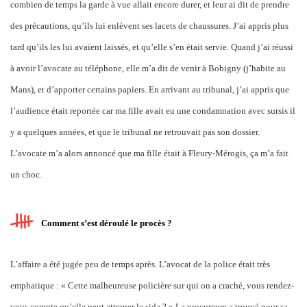
combien de temps la garde à vue allait encore durer, et leur ai dit de prendre
des précautions, qu’ils lui enlèvent ses lacets de chaussures. J’ai appris plus
tard qu’ils les lui avaient laissés, et qu’elle s’en était servie. Quand j’ai réussi
à avoir l’avocate au téléphone, elle m’a dit de venir à Bobigny (j’habite au
Mans), et d’apporter certains papiers. En arrivant au tribunal, j’ai appris que
l’audience était reportée car ma fille avait eu une condamnation avec sursis il
y a quelques années, et que le tribunal ne retrouvait pas son dossier.
L’avocate m’a alors annoncé que ma fille était à Fleury-Mérogis, ça m’a fait
un choc.
Comment s’est déroulé le procès ?
L’affaire a été jugée peu de temps après. L’avocat de la police était très
emphatique : « Cette malheureuse policière sur qui on a craché, vous rendez-
vous compte qu’elle peut attraper le sida ? » La procureure a trouvé pour sa