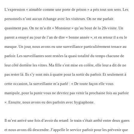
L’expression « aimable comme une porte de prison » a pris tout son sens. Les
personnels n’ont aucun échange avec les visiteurs. On ne me parlait
quasiment pas. On ne m’a dit « Monsieur » qu’au bout de la 20
visite. Un
e
parent a essayé au jour de l’an de dire « bonne année », et en retour il a eu le
masque. Un jour, nous avons eu une surveillance particulièrement tenace au
parloir. Les surveillantes sont restées la quasi totalité du temps chacune de
leur côté derrière les vitres. Ma fille s’est mise en colère, elle leur a dit de ne
pas rester là. Ils s’y sont mis à quatre pour la sortir du parloir. Et seulement à
cette occasion, la surveillante m’a parlé : « De toute façon elle vous
manipule, pour la punir vous ne devriez pas venir la prochaine fois au parloir
». Ensuite, nous avons eu des parloirs avec hygiaphone.
Il m’est arrivé une fois d’avoir du retard: le train s’était arrêté entre deux gares
et nous avons dû descendre. J’appelle le service parloir pour les prévenir que