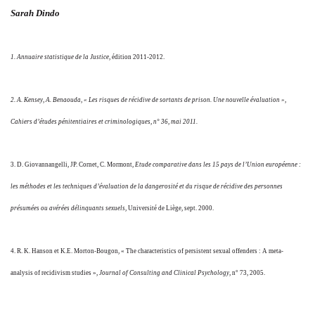
Sarah Dindo
1. Annuaire statistique de la Justice
, édition 2011-2012.
2. A. Kensey, A. Benaouda, « Les risques de récidive de sortants de prison. Une nouvelle évaluation »,
Cahiers d’études pénitentiaires et criminologiques, n° 36, mai 2011.
3. D. Giovannangelli, JP. Cornet, C. Mormont,
Etude comparative dans les 15 pays de l’Union européenne :
les méthodes et les techniques d’évaluation de la dangerosité et du risque de récidive des personnes
présumées ou avérées délinquants sexuels
, Université de Liège, sept. 2000.
4. R. K. Hanson et K.E. Morton-Bougon, « The characteristics of persistent sexual offenders : A meta-
analysis of recidivism studies »,
Journal of Consulting and Clinical Psychology
, n° 73, 2005.