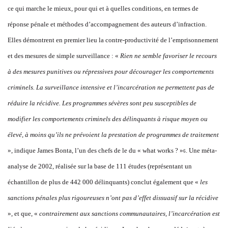
ce qui marche le mieux, pour qui et à quelles conditions, en termes de
réponse pénale et méthodes d’accompagnement des auteurs d’infraction.
Elles démontrent en premier lieu la contre-productivité de l’emprisonnement
et des mesures de simple surveillance : «
Rien ne semble favoriser le recours
à des mesures punitives ou répressives pour décourager les comportements
criminels. La surveillance intensive et l’incarcération ne permettent pas de
réduire la récidive. L
es programmes
sévères sont peu susceptibles d
e
modifier les comportements cr
iminels des délinquants à risque moyen ou
élevé, à moins qu’ils ne prévoient la prestation de programmes de traitement
», indique James Bonta, l’un des chefs de le du « what works ? »
. Une méta-
6
analyse de 2002, réalisée sur la base de 111 études (représentant un
échantillon de plus de 442 000 délinquants) conclut également que «
les
sanctions pénales plus rigoureuses n’ont pas
d’effet dissua
sif sur la récidive
», et que, «
contrairement aux sanctions communautaires, l’incarcération est