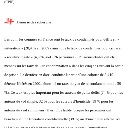
(CPIP).
Pénurie de recherche
Les données connues en France sont le taux de condamnés pour délits en «
réitération » (28,4 % en 2009), ainsi que le taux de condamnés pour crime en
« récidive légale » (4,6 %, soit 126 personnes)
. Plusieurs études ont été
1
menées sur les taux de « re condamnation » dans les cinq ans suivant la sortie
de prison. La dernière en date, conduite à partir d’une cohorte de 8 419
détenus libérés en 2002, aboutit à un taux moyen de re condamnation de 59
%
. Ce taux est plus important pour les auteurs de petits délits (74 % pour les
2
auteurs de vol simple, 32 % pour les auteurs d’homicide, 19 % pour les
auteurs de viol sur mineur). Il est plus faible lorsque les personnes ont
bénéficié d’une libération conditionnelle (39 %) ou d’une peine alternative
(45 %) qu’en cas d’aménagement de peine sous écrou (surveillance