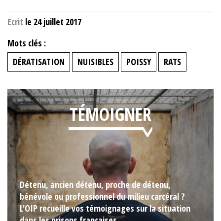
Ecrit
le 24 juillet 2017
Mots clés :
DÉRATISATION
NUISIBLES
POISSY
RATS
TÉMOIGNER
Détenu, ancien détenu, proche de détenu,
bénévole ou professionnel du milieu carcéral ?
L'OIP recueille vos témoignages sur la situation
dans les prisons françaises.