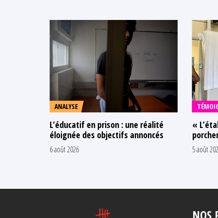
ANALYSE
TÉMOI
L’éducatif en prison : une réalité
« L’éta
éloignée des objectifs annoncés
porcher
6 août 2026
5 août 20
NOS 