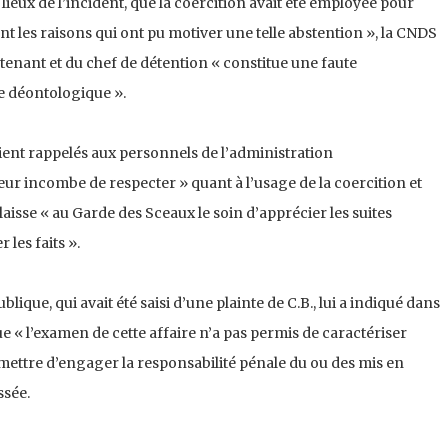
lieux de l’incident, que la coercition avait été employée pour
nt les raisons qui ont pu motiver une telle abstention », la CNDS
enant et du chef de détention « constitue une faute
e déontologique ».
t rappelés aux personnels de l’administration
 leur incombe de respecter » quant à l’usage de la coercition et
aisse « au Garde des Sceaux le soin d’apprécier les suites
 les faits ».
lique, qui avait été saisi d’une plainte de C.B., lui a indiqué dans
 « l’examen de cette affaire n’a pas permis de caractériser
ettre d’engager la responsabilité pénale du ou des mis en
ssée.