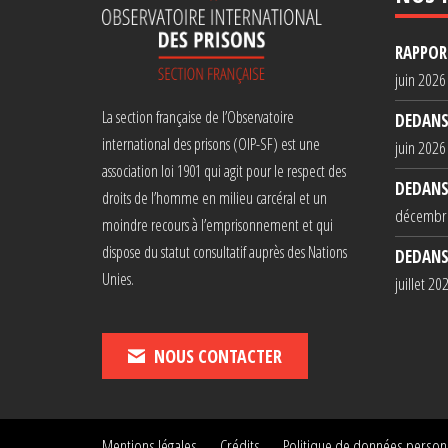
RAPPORT
juin 2026
La section française de l’Observatoire
DEDANS
international des prisons (OIP-SF) est une
juin 2026
association loi 1901 qui agit pour le respect des
DEDANS
droits de l’homme en milieu carcéral et un
décembr
moindre recours à l’emprisonnement et qui
dispose du statut consultatif auprès des Nations
DEDANS
Unies.
juillet 20
NOUS CONTACTER
Mentions légales
Crédits
Politique de données person