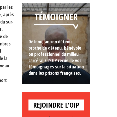
par les
TÉMOIGNER
e, après
du sur-
e.
ne de
Détenu, ancien détenu,
embres
proche de détenu, bénévole
d
ou professionnel du milieu
e la
carcéral ? L'OIP recueille vos
iveau
témoignages sur la situation
dans les prisons françaises.
port
REJOINDRE L'OIP