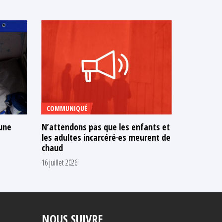
COMMUNIQUÉ
TÉMOIGNA
 une
N’attendons pas que les enfants et
« J’ai dit
les adultes incarcéré·es meurent de
me voir p
chaud
»
16 juillet 2026
7 juillet 2026
NOUS SUIVRE