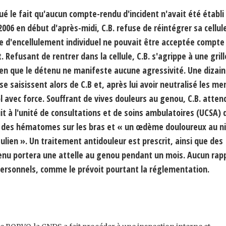
 le fait qu'aucun compte-rendu d'incident n'avait été établi 
 2006 en début d'après-midi, C.B. refuse de réintégrer sa cellul
e d'encellulement individuel ne pouvait être acceptée compte 
efusant de rentrer dans la cellule, C.B. s'agrippe à une grill
bien que le détenu ne manifeste aucune agressivité. Une dizai
 se saisissent alors de C.B et, après lui avoir neutralisé les m
ol avec force. Souffrant de vives douleurs au genou, C.B. atten
t à l'unité de consultations et de soins ambulatoires (UCSA) d
s des hématomes sur les bras et « un œdème douloureux au n
lien ». Un traitement antidouleur est prescrit, ainsi que des
enu portera une attelle au genou pendant un mois. Aucun rap
 personnels, comme le prévoit pourtant la réglementation.