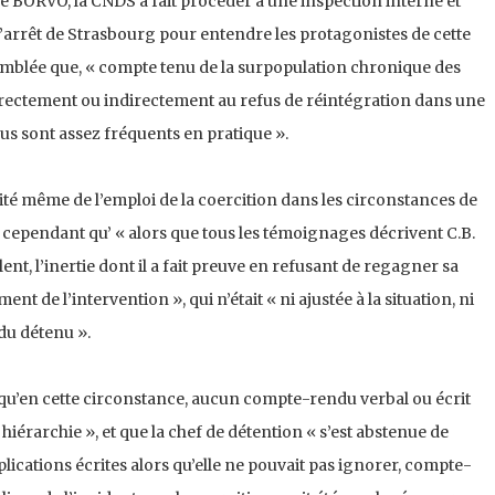
ole BORVO, la CNDS a fait procéder à une inspection interne et
’arrêt de Strasbourg pour entendre les protagonistes de cette
d’emblée que, « compte tenu de la surpopulation chronique des
 directement ou indirectement au refus de réintégration dans une
us sont assez fréquents en pratique ».
ité même de l’emploi de la coercition dans les circonstances de
 cependant qu’ « alors que tous les témoignages décrivent C.B.
t, l’inertie dont il a fait preuve en refusant de regagner sa
ment de l’intervention », qui n’était « ni ajustée à la situation, ni
du détenu ».
u’en cette circonstance, aucun compte-rendu verbal ou écrit
a hiérarchie », et que la chef de détention « s’est abstenue de
lications écrites alors qu’elle ne pouvait pas ignorer, compte-