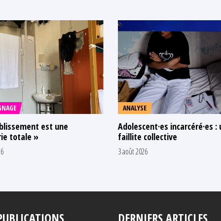
GNAGE
ANALYSE
blissement est une
Adolescent·es incarcéré·es :
ie totale »
faillite collective
26
3 août 2026
PUBLICATIONS
DERNIERS ARTICLES