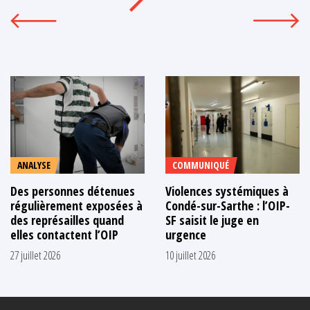
ANALYSE
COMMUNIQUÉ
Des personnes détenues
Violences systémiques à
régulièrement exposées à
Condé-sur-Sarthe : l’OIP-
des représailles quand
SF saisit le juge en
elles contactent l’OIP
urgence
27 juillet 2026
10 juillet 2026