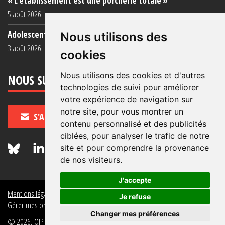
« L’établissement est une porcherie totale »
5 août 2026
Adolescent·es incarcéré·es : une faillite collective
Nous utilisons des
3 août 2026
cookies
Nous utilisons des cookies et d'autres
NOUS SUIVRE
technologies de suivi pour améliorer
votre expérience de navigation sur
notre site, pour vous montrer un
S'ABONNER
contenu personnalisé et des publicités
ciblées, pour analyser le trafic de notre
site et pour comprendre la provenance
de nos visiteurs.
J'accepte
Mentions légales
Crédits
Politique de données personnelles
Je refuse
Gérer mes préférences de données personnelles
Changer mes préférences
© 2026, OIP Section FR