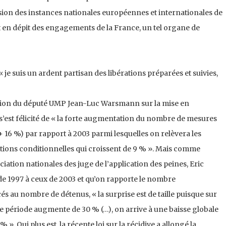
sion des instances nationales européennes et internationales de
t en dépit des engagements de la France, un tel organe de
je suis un ardent partisan des libérations préparées et suivies,
tion du député UMP Jean-Luc Warsmann sur la mise en
 s’est félicité de « la forte augmentation du nombre de mesures
16 %) par rapport à 2003 parmi lesquelles on relèvera les
rations conditionnelles qui croissent de 9 % ». Mais comme
ociation nationales des juge de l’application des peines, Eric
 de 1997 à ceux de 2003 et qu’on rapporte le nombre
au nombre de détenus, « la surprise est de taille puisque sur
e période augmente de 30 % (…), on arrive à une baisse globale
 Qui plus est, la récente loi sur la récidive a allongé la