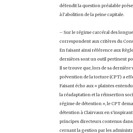
défendit la question préalable présen
à l’abolition de la peine capitale.
– Sur le régime carcéral des longues
correspondent aux critères du Conse
En faisant ainsi référence aux Règ
dernières sont un outil pertinent po
Il se trouve que, lors de sa dernièr
prévention de la torture (CPT) a eff
Faisant écho aux « plaintes entend
la réadaptation et la réinsertion so
régime de détention », le CPT deman
détention à Clairvaux en s’inspirant
principes directeurs contenus dans
cernant la gestion par les administ