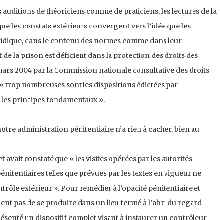
auditions de théoriciens comme de praticiens, les lectures de la
ue les constats extérieurs convergent vers l’idée que les
ridique, dans le contenu des normes comme dans leur
t de la prison est déficient dans la protection des droits des
mars 2004 par la Commission nationale consultative des droits
« trop nombreuses sont les dispositions édictées par
 les principes fondamentaux ».
« notre administration pénitentiaire n’a rien à cacher, bien au
avait constaté que « les visites opérées par les autorités
énitentiaires telles que prévues par les textes en vigueur ne
trôle extérieur ». Pour remédier à l’opacité pénitentiaire et
ent pas de se produire dans un lieu fermé à l’abri du regard
présenté un dispositif complet visant à instaurer un contrôleur