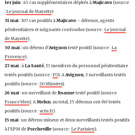
1er juin
: 45 cas supplémentaires dépités à
Majicavo
(source
:
Le journal de Mayotte
)
31 mai
: 107 cas positifs à
Majicavo
– détenus, agents
pénitentiaires et soignants confondus (source :
Le journal
de Mayotte
).
30 mai :
un détenu d’
Avignon
testé positif (source :
La
Provence
).
27 mai
: à
La Santé
, 17 membres du personnel pénitentiaire
testés positifs (source :
FO
). A
Avignon
, 3 surveillants testés
positifs (source :
20 Minutes
).
26 mai
: un surveillant de
Roanne
testé positif (source
France bleu
). A
Melun
, au total, 15 détenus ont été testés
positifs (source :
actu.fr
).
15 mai
: un détenu mineur et deux surveillants testés positifs
à l’EPM de
Porcheville
(source :
Le Parisien
).