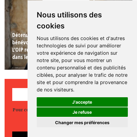
Nous utilisons des
cookies
Détenu, ancien détenu, proche de détenu,
Nous utilisons des cookies et d'autres
bénévole ou professionnel du milieu carcéral ?
technologies de suivi pour améliorer
L'OIP recueille vos témoignages sur la situation
votre expérience de navigation sur
dans les prisons françaises.
notre site, pour vous montrer un
contenu personnalisé et des publicités
ciblées, pour analyser le trafic de notre
site et pour comprendre la provenance
de nos visiteurs.
REJOINDRE L'OIP
J'accepte
Pour continuer nos actions, votre engagement à nos
Je refuse
côtés est essentiel.
Rejoignez-nous.
Changer mes préférences