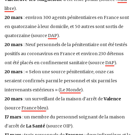
libre
).
20 mars
: environ 300 agents pénitentiaires en France sont
en quatorzaine à leur domicile, et 50 autres sont sortis de
quatorzaine (source
DAP
).
20 mars
: Neuf personnels de la pénitentiaire ont été testés
positifs au coronavirus en France et environ 230 détenus
ont été placés en confinement sanitaire (source
DAP
).
20 mars
: « Selon une source pénitentiaire, onze cas
seraient confirmés parmi le personnel et six parmi les
intervenants extérieurs » (
Le Monde
).
20 mars
: un surveillant de la maison d’arrêt de
Valence
(source
France bleu
).
17 mars
: un membre du personnel soignant de la maison
d’arrêt de
La Santé
(source OIP).
17 mars
: trois personnels de
Fresnes
: deux infirmières et la