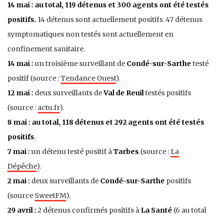
14 mai : au total, 119 détenus et 300 agents ont été testés
positifs.
14 détenus sont actuellement positifs. 47 détenus
symptomatiques non testés sont actuellement en
confinement sanitaire.
14 mai :
un troisième surveillant de
Condé-sur-Sarthe
testé
positif (source :
Tendance Ouest
).
12 mai :
deux surveillants de
Val de Reuil
testés positifs
(source :
actu.fr
).
8 mai : au total, 118 détenus et 292 agents ont été testés
positifs
.
7 mai :
un détenu testé positif à
Tarbes
(source :
La
Dépêche
).
2 mai :
deux surveillants de
Condé-sur-Sarthe
positifs
(source
SweetFM
).
29 avril :
2 détenus confirmés positifs à
La Santé
(6 au total