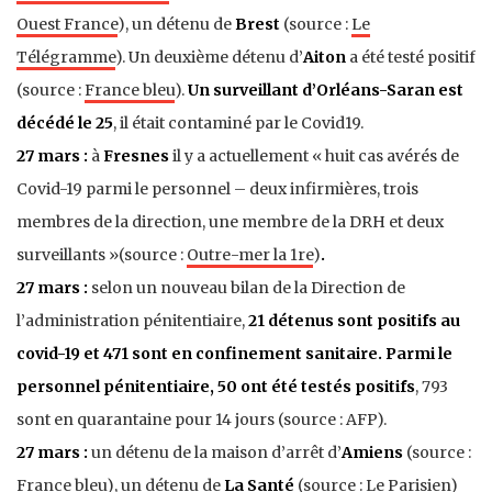
Ouest France
), un détenu de
Brest
(source :
Le
Télégramme
). Un deuxième détenu d’
Aiton
a été testé positif
(source :
France bleu
).
Un surveillant d’Orléans-Saran est
décédé le 25
, il était contaminé par le Covid19.
27 mars :
à
Fresnes
il y a actuellement « huit cas avérés de
Covid-19 parmi le personnel – deux infirmières, trois
membres de la direction, une membre de la DRH et deux
surveillants »(source :
Outre-mer la 1re
)
.
27 mars :
selon un nouveau bilan de la Direction de
l’administration pénitentiaire,
21 détenus sont positifs au
covid-19 et 471 sont en confinement sanitaire. Parmi le
personnel pénitentiaire, 50 ont été testés positifs
, 793
sont en quarantaine pour 14 jours (source : AFP).
27 mars :
un détenu de la maison d’arrêt d’
Amiens
(source :
France bleu
), un détenu de
La Santé
(source :
Le Parisien
)