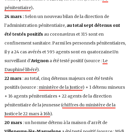
pénitentiaire
)
.
24 mars :
Selon un nouveau bilan de la direction de
l’administration pénitentiaire,
au total sept détenus ont
été testés positifs
au coronavirus et 315 sont en
confinement sanitaire. Parmi les personnels pénitentiaires,
il y a 24 cas avérés et 595 agents sont en quatorzaine.Un
surveillant d’
Avignon
a été testé positif (source :
Le
Dauphiné libéré
).
22 mars
: au total, cinq détenus majeurs ont été testés
positifs (source :
ministère de la Justice
) + 1 détenu mineurs
+ 16 agents pénitentiaires + 22 agents de la direction
pénitentiaire de la jeunesse (
chiffres du ministère de la
Justice le 22 mars à 16h
).
20 mars
: un homme détenu à la maison d’arrêt de
Villeneuve-lès-Maguelone
a été testé positif (source :
Midi