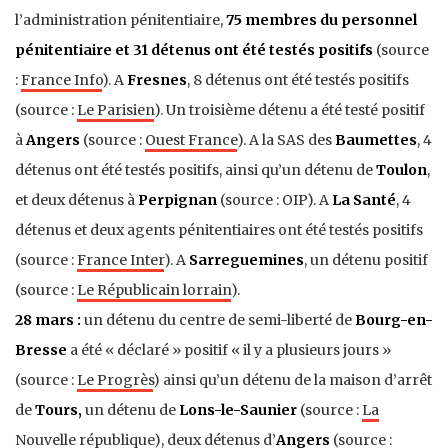
l’administration pénitentiaire,
75 membres du personnel
pénitentiaire et 31 détenus ont été testés positifs
(source
:
France Info
). A
Fresnes
, 8 détenus ont été testés positifs
(source :
Le Parisien
). Un troisième détenu a été testé positif
à
Angers
(source :
Ouest France
). A la SAS des
Baumettes
, 4
détenus ont été testés positifs, ainsi qu’un détenu de
Toulon
,
et deux détenus à
Perpignan
(source : OIP). A
La Santé
, 4
détenus et deux agents pénitentiaires ont été testés positifs
(source :
France Inter
). A
Sarreguemines
, un détenu positif
(source :
Le Républicain lorrain
).
28 mars :
un détenu du centre de semi-liberté de
Bourg-en-
Bresse
a été « déclaré » positif « il y a plusieurs jours »
(source :
Le Progrès
) ainsi qu’un détenu de la maison d’arrêt
de
Tours,
un détenu de
Lons-le-Saunier
(source :
La
Nouvelle république
), deux détenus d’
Angers
(source :