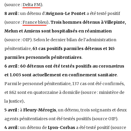
(source :
Delta FM
).
8 avril :
un détenu d’
Avignon-Le Pontet
a été testé positif
(source :
France bleu
)
. Trois hommes détenus à Villepinte,
Melun et Amiens sont hospitalisés en réanimation
(source : OIP). Selon le dernier bilan de l’administration
pénitentiaire,
63 cas positifs parmi les détenus et 145
parmi les personnels pénitentiaires
.
6 avril : 60 détenus ont été testés positifs au coronavirus
et 1.003 sont actuellement en confinement sanitaire
.
Parmi le personnel pénitentiaire, 137 cas ont été confirmés,
et 862 sont en quatorzaine à domicile (source : ministère de
la Justice)
.
5 avril :
à
Fleury-Mérogis
, un détenu, trois soignants et deux
agents pénitentiaires ont été testés positifs (source OIP).
4 avril :
un détenu de
Lyon-Corbas
a été testé positif (source