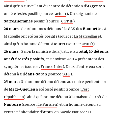
ainsi qu’un surveillant du centre de détention d’
Argentan
ont été testés positif (source :
actu.fr
)
.
Un soignant de
Sarreguemines
positif (source :
CGT IP
).
26 mars :
deux hommes détenus à la SAS des
Baumettes
à
Marseille ont été testés positifs (source :
La Marseillaise
),
ainsi qu’un homme détenu à
Muret
(source :
actu.fr
).
26 mars :
Selon la ministre de la Justice,
au total, 10 détenus
ont été testés positifs
, et « environ 450 » présentent des
symptômes (source :
France Inter
). Deux d’entre eux sont
détenu à
Orléans-Saran
(source :
AFP
)
.
25 mars
:
Un homme détenu détenu au centre pénitentiaire
de
Metz-Queuleu
a été testé positif (source :
L’est
républicain
), ainsi qu’homme détenu à la maison d’arrêt de
Nanterre
(source :
Le Parisien
) et
u
n homme détenu au
centre pénitentiaire d’
Aiton
, en Savoie (
source :
FO