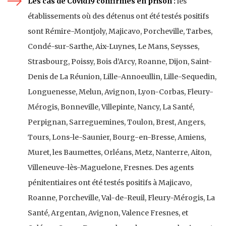
Les cas de Covid19 confirmés en prison :
les
établissements où des détenus ont été testés positifs
sont Rémire-Montjoly, Majicavo, Porcheville, Tarbes,
Condé-sur-Sarthe, Aix-Luynes, Le Mans, Seysses,
Strasbourg, Poissy, Bois d’Arcy, Roanne, Dijon, Saint-
Denis de La Réunion, Lille-Annoeullin, Lille-Sequedin,
Longuenesse, Melun, Avignon, Lyon-Corbas, Fleury-
Mérogis, Bonneville, Villepinte, Nancy, La Santé,
Perpignan, Sarreguemines, Toulon, Brest, Angers,
Tours, Lons-le-Saunier, Bourg-en-Bresse, Amiens,
Muret, les Baumettes, Orléans, Metz, Nanterre, Aiton,
Villeneuve-lès-Maguelone, Fresnes. Des agents
pénitentiaires ont été testés positifs à Majicavo,
Roanne, Porcheville, Val-de-Reuil, Fleury-Mérogis, La
Santé, Argentan, Avignon, Valence Fresnes, et