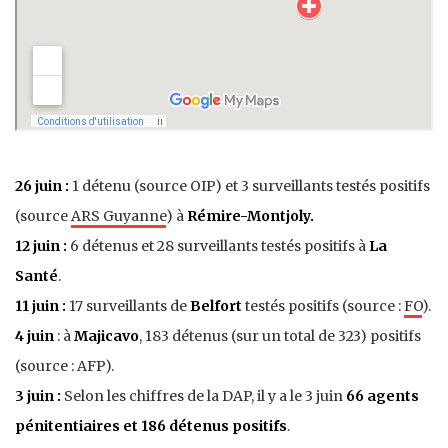
26 juin :
1 détenu (source OIP) et 3 surveillants testés positifs
(source
ARS Guyanne
) à
Rémire-Montjoly.
12 juin :
6 détenus et 28 surveillants testés positifs à
La
Santé
.
11 juin :
17 surveillants de
Belfort
testés positifs (source :
FO
).
4 juin
: à
Majicavo
, 183 détenus (sur un total de 323) positifs
(source : AFP).
3 juin :
Selon les chiffres de la DAP, il y a le 3 juin
66 agents
pénitentiaires et 186 détenus positifs
.