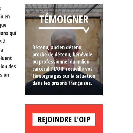
s
TÉMOIGNER
on en
que
ions qui
s à
Détenu, ancien détenu,
la
proche de détenu, bénévole
oluent
ou professionnel du milieu
sion des
carcéral ? L'OIP recueille vos
ns un
témoignages sur la situation
dans les prisons françaises.
REJOINDRE L'OIP