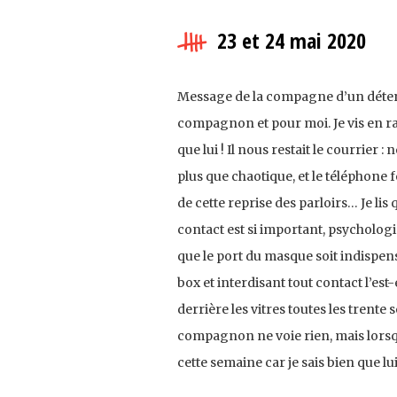
23 et 24 mai 2020
Message de la compagne d’un déten
compagnon et pour moi. Je vis en r
que lui ! Il nous restait le courrier
plus que chaotique, et le téléphone f
de cette reprise des parloirs… Je lis 
contact est si important, psycholog
que le port du masque soit indispens
box et interdisant tout contact l’est
derrière les vitres toutes les tren
compagnon ne voie rien, mais lorsqu
cette semaine car je sais bien que lu