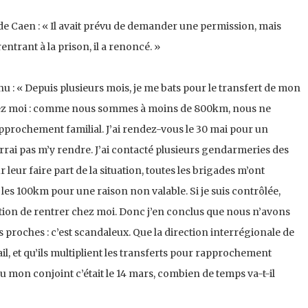
e Caen : « Il avait prévu de demander une permission, mais
ntrant à la prison, il a renoncé. »
: « Depuis plusieurs mois, je me bats pour le transfert de mon
ez moi : comme nous sommes à moins de 800km, nous ne
prochement familial. J’ai rendez-vous le 30 mai pour un
rai pas m’y rendre. J’ai contacté plusieurs gendarmeries des
 leur faire part de la situation, toutes les brigades m’ont
les 100km pour une raison non valable. Si je suis contrôlée,
ation de rentrer chez moi. Donc j’en conclus que nous n’avons
s proches : c’est scandaleux. Que la direction interrégionale de
l, et qu’ils multiplient les transferts pour rapprochement
 vu mon conjoint c’était le 14 mars, combien de temps va-t-il