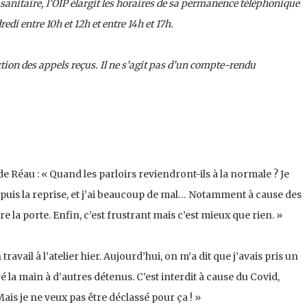
e sanitaire, l’OIP élargit les horaires de sa permanence téléphonique
di entre 10h et 12h et entre 14h et 17h.
tion des appels reçus. Il ne s’agit pas d’un compte-rendu
 Réau : « Quand les parloirs reviendront-ils à la normale ? Je
puis la reprise, et j’ai beaucoup de mal… Notamment à cause des
e la porte. Enfin, c’est frustrant mais c’est mieux que rien. »
travail à l’atelier hier. Aujourd’hui, on m’a dit que j’avais pris un
 la main à d’autres détenus. C’est interdit à cause du Covid,
Mais je ne veux pas être déclassé pour ça ! »