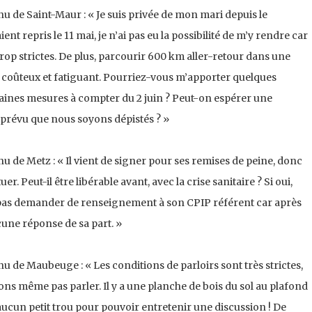
 de Saint-Maur : « Je suis privée de mon mari depuis le
nt repris le 11 mai, je n’ai pas eu la possibilité de m’y rendre car
rop strictes. De plus, parcourir 600 km aller-retour dans une
 coûteux et fatiguant. Pourriez-vous m’apporter quelques
ines mesures à compter du 2 juin ? Peut-on espérer une
l prévu que nous soyons dépistés ? »
de Metz : « Il vient de signer pour ses remises de peine, donc
uer. Peut-il être libérable avant, avec la crise sanitaire ? Si oui,
 pas demander de renseignement à son CPIP référent car après
ucune réponse de sa part. »
de Maubeuge : « Les conditions de parloirs sont très strictes,
s même pas parler. Il y a une planche de bois du sol au plafond
s aucun petit trou pour pouvoir entretenir une discussion ! De