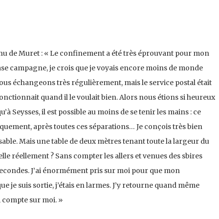
u de Muret : « Le confinement a été très éprouvant pour mon
ase campagne, je crois que je voyais encore moins de monde
 : nous échangeons très régulièrement, mais le service postal était
onctionnait quand il le voulait bien. Alors nous étions si heureux
qu’à Seysses, il est possible au moins de se tenir les mains : ce
iquement, après toutes ces séparations… Je conçois très bien
able. Mais une table de deux mètres tenant toute la largeur du
-elle réellement ? Sans compter les allers et venues des sbires
te secondes. J’ai énormément pris sur moi pour que mon
e je suis sortie, j’étais en larmes. J’y retourne quand même
i compte sur moi. »