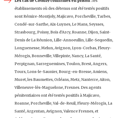
Les cas de Covid19 confirmés en prison :
les
établissements où des détenus ont été testés positifs
sont Rémire-Montjoly, Majicavo, Porcheville, Tarbes,
Condé-sur-Sarthe, Aix-Luynes, Le Mans, Seysses,
Strasbourg, Poissy, Bois d’Arcy, Roanne, Dijon, Saint-
Denis de La Réunion, Lille-Annoeullin, Lille-Sequedin,
Longuenesse, Melun, Avignon, Lyon-Corbas, Fleury-
Mérogis, Bonneville, Villepinte, Nancy, La Santé,
Perpignan, Sarreguemines, Toulon, Brest, Angers,
Tours, Lons-le-Saunier, Bourg-en-Bresse, Amiens,
Muret, les Baumettes, Orléans, Metz, Nanterre, Aiton,
Villeneuve-lès-Maguelone, Fresnes. Des agents
pénitentiaires ont été testés positifs à Majicavo,
Roanne, Porcheville, Val-de-Reuil, Fleury-Mérogis, La
Santé, Argentan, Avignon, Valence Fresnes, et