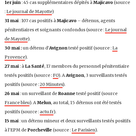
1er juin
: 45 cas supplémentaires dépités à
Majicavo
(source
:
Le journal de Mayotte
)
31 mai
: 107 cas positifs à
Majicavo
– détenus, agents
pénitentiaires et soignants confondus (source :
Le journal
de Mayotte
).
30 mai :
un détenu d’
Avignon
testé positif (source :
La
Provence
).
27 mai
: à
La Santé
, 17 membres du personnel pénitentiaire
testés positifs (source :
FO
). A
Avignon
, 3 surveillants testés
positifs (source :
20 Minutes
).
26 mai
: un surveillant de
Roanne
testé positif (source
France bleu
). A
Melun
, au total, 15 détenus ont été testés
positifs (source :
actu.fr
).
15 mai
: un détenu mineur et deux surveillants testés positifs
à l’EPM de
Porcheville
(source :
Le Parisien
).