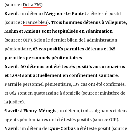
(source :
Delta FM
).
8 avril :
un détenu d’
Avignon-Le Pontet
a été testé positif
(source :
France bleu
)
. Trois hommes détenus à Villepinte,
Melun et Amiens sont hospitalisés en réanimation
(source : OIP). Selon le dernier bilan de l’administration
pénitentiaire,
63 cas positifs parmi les détenus et 145
parmi les personnels pénitentiaires
.
6 avril : 60 détenus ont été testés positifs au coronavirus
et 1.003 sont actuellement en confinement sanitaire
.
Parmi le personnel pénitentiaire, 137 cas ont été confirmés,
et 862 sont en quatorzaine à domicile (source : ministère de
la Justice)
.
5 avril :
à
Fleury-Mérogis
, un détenu, trois soignants et deux
agents pénitentiaires ont été testés positifs (source OIP).
4 avril :
un détenu de
Lyon-Corbas
a été testé positif (source