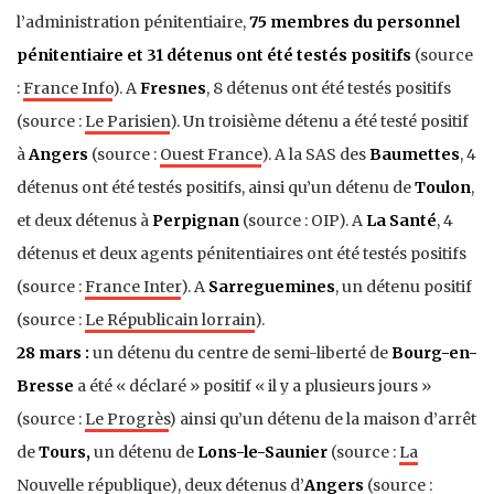
l’administration pénitentiaire,
75 membres du personnel
pénitentiaire et 31 détenus ont été testés positifs
(source
:
France Info
). A
Fresnes
, 8 détenus ont été testés positifs
(source :
Le Parisien
). Un troisième détenu a été testé positif
à
Angers
(source :
Ouest France
). A la SAS des
Baumettes
, 4
détenus ont été testés positifs, ainsi qu’un détenu de
Toulon
,
et deux détenus à
Perpignan
(source : OIP). A
La Santé
, 4
détenus et deux agents pénitentiaires ont été testés positifs
(source :
France Inter
). A
Sarreguemines
, un détenu positif
(source :
Le Républicain lorrain
).
28 mars :
un détenu du centre de semi-liberté de
Bourg-en-
Bresse
a été « déclaré » positif « il y a plusieurs jours »
(source :
Le Progrès
) ainsi qu’un détenu de la maison d’arrêt
de
Tours,
un détenu de
Lons-le-Saunier
(source :
La
Nouvelle république
), deux détenus d’
Angers
(source :