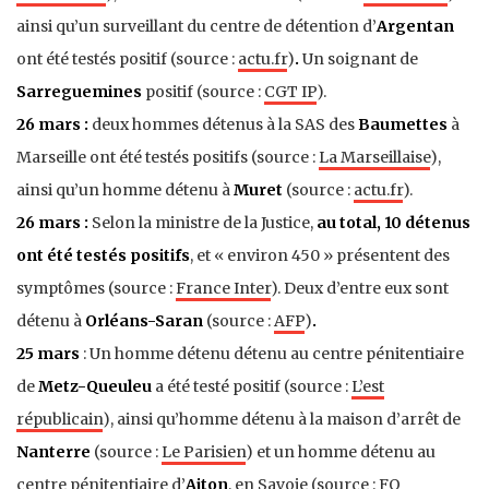
ainsi qu’un surveillant du centre de détention d’
Argentan
ont été testés positif (source :
actu.fr
)
.
Un soignant de
Sarreguemines
positif (source :
CGT IP
).
26 mars :
deux hommes détenus à la SAS des
Baumettes
à
Marseille ont été testés positifs (source :
La Marseillaise
),
ainsi qu’un homme détenu à
Muret
(source :
actu.fr
).
26 mars :
Selon la ministre de la Justice,
au total, 10 détenus
ont été testés positifs
, et « environ 450 » présentent des
symptômes (source :
France Inter
). Deux d’entre eux sont
détenu à
Orléans-Saran
(source :
AFP
)
.
25 mars
:
Un homme détenu détenu au centre pénitentiaire
de
Metz-Queuleu
a été testé positif (source :
L’est
républicain
), ainsi qu’homme détenu à la maison d’arrêt de
Nanterre
(source :
Le Parisien
) et
u
n homme détenu au
centre pénitentiaire d’
Aiton
, en Savoie (
source :
FO