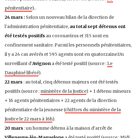
pénitentiaire
)
.
24 mars :
Selon un nouveau bilan de la direction de
l’administration pénitentiaire,
au total sept détenus ont
été testés positifs
au coronavirus et 315 sont en
confinement sanitaire. Parmi les personnels pénitentiaires,
il y a 24 cas avérés et 595 agents sont en quatorzaine.Un
surveillant d’
Avignon
a été testé positif (source :
Le
Dauphiné libéré
).
22 mars
: au total, cinq détenus majeurs ont été testés
positifs (source :
ministère de la Justice
) + 1 détenu mineurs
+ 16 agents pénitentiaires + 22 agents de la direction
pénitentiaire de la jeunesse (
chiffres du ministère de la
Justice le 22 mars à 16h
).
20 mars
: un homme détenu à la maison d’arrêt de
Villeneuve-lès-Maguelone
a été testé positif (source :
Midi