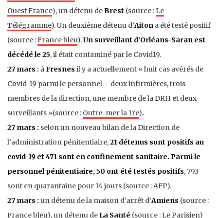
Ouest France
), un détenu de
Brest
(source :
Le
Télégramme
). Un deuxième détenu d’
Aiton
a été testé positif
(source :
France bleu
).
Un surveillant d’Orléans-Saran est
décédé le 25
, il était contaminé par le Covid19.
27 mars :
à
Fresnes
il y a actuellement « huit cas avérés de
Covid-19 parmi le personnel – deux infirmières, trois
membres de la direction, une membre de la DRH et deux
surveillants »(source :
Outre-mer la 1re
)
.
27 mars :
selon un nouveau bilan de la Direction de
l’administration pénitentiaire,
21 détenus sont positifs au
covid-19 et 471 sont en confinement sanitaire. Parmi le
personnel pénitentiaire, 50 ont été testés positifs
, 793
sont en quarantaine pour 14 jours (source : AFP).
27 mars :
un détenu de la maison d’arrêt d’
Amiens
(source :
France bleu
), un détenu de
La Santé
(source :
Le Parisien
)