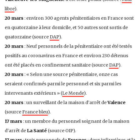
libre
).
20 mars
: environ 300 agents pénitentiaires en France sont
en quatorzaine à leur domicile, et 50 autres sont sortis de
quatorzaine (source
DAP
).
20 mars
: Neuf personnels de la pénitentiaire ont été testés
positifs au coronavirus en France et environ 230 détenus
ont été placés en confinement sanitaire (source
DAP
).
20 mars
: « Selon une source pénitentiaire, onze cas
seraient confirmés parmi le personnel et six parmi les
intervenants extérieurs » (
Le Monde
).
20 mars
: un surveillant de la maison d’arrêt de
Valence
(source
France bleu
).
17 mars
: un membre du personnel soignant de la maison
d’arrêt de
La Santé
(source OIP).
17 mars
: trois personnels de
Fresnes
: deux infirmières et la