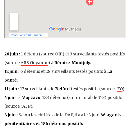
26 juin :
1 détenu (source OIP) et 3 surveillants testés positifs
(source
ARS Guyanne
) à
Rémire-Montjoly.
12 juin :
6 détenus et 28 surveillants testés positifs à
La
Santé
.
11 juin :
17 surveillants de
Belfort
testés positifs (source :
FO
).
4 juin
: à
Majicavo
, 183 détenus (sur un total de 323) positifs
(source : AFP).
3 juin :
Selon les chiffres de la DAP, il y a le 3 juin
66 agents
pénitentiaires et 186 détenus positifs
.