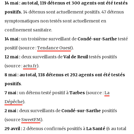
14 mai : au total, 119 détenus et 300 agents ont été testés
positifs.
14 détenus sont actuellement positifs. 47 détenus
symptomatiques non testés sont actuellement en
confinement sanitaire.
14 mai :
un troisième surveillant de
Condé-sur-Sarthe
testé
positif (source :
Tendance Ouest
).
12 mai :
deux surveillants de
Val de Reuil
testés positifs
(source :
actu.fr
).
8 mai : au total, 118 détenus et 292 agents ont été testés
positifs
.
7 mai :
un détenu testé positif à
Tarbes
(source :
La
Dépêche
).
2 mai :
deux surveillants de
Condé-sur-Sarthe
positifs
(source
SweetFM
).
29 avril :
2 détenus confirmés positifs à
La Santé
(6 au total