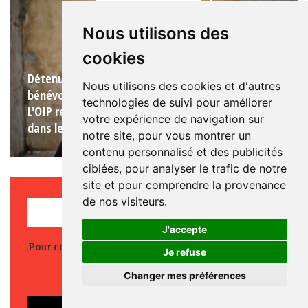
Nous utilisons des
cookies
Détenu, ancien détenu, proche de détenu,
Nous utilisons des cookies et d'autres
bénévole ou professionnel du milieu carcéral ?
technologies de suivi pour améliorer
L'OIP recueille vos témoignages sur la situation
votre expérience de navigation sur
dans les prisons françaises.
notre site, pour vous montrer un
contenu personnalisé et des publicités
ciblées, pour analyser le trafic de notre
site et pour comprendre la provenance
de nos visiteurs.
REJOINDRE L'OIP
J'accepte
Pour continuer nos actions, votre engagement à nos
Je refuse
côtés est essentiel.
Rejoignez-nous.
Changer mes préférences