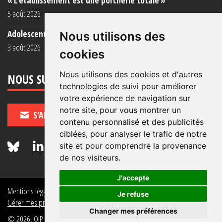
« L’établissement est une porcherie totale »
5 août 2026
Adolescent·es incarcéré·es : une faillite collective
Nous utilisons des
3 août 2026
cookies
Nous utilisons des cookies et d'autres
NOUS SUIVRE
technologies de suivi pour améliorer
votre expérience de navigation sur
notre site, pour vous montrer un
S'ABONNER
contenu personnalisé et des publicités
ciblées, pour analyser le trafic de notre
site et pour comprendre la provenance
de nos visiteurs.
J'accepte
Mentions légales
Crédits
Politique de données personnelles
Je refuse
Gérer mes préférences de données personnelles
Changer mes préférences
© 2026, OIP Section FR