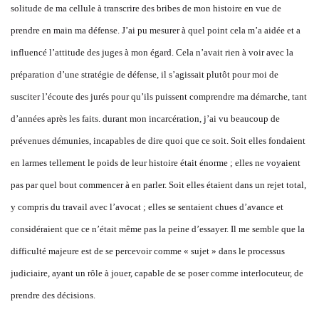
solitude de ma cellule à transcrire des bribes de mon histoire en vue de
prendre en main ma défense. J’ai pu mesurer à quel point cela m’a aidée et a
influencé l’attitude des juges à mon égard. Cela n’avait rien à voir avec la
préparation d’une stratégie de défense, il s’agissait plutôt pour moi de
susciter l’écoute des jurés pour qu’ils puissent comprendre ma démarche, tant
d’années après les faits. durant mon incarcération, j’ai vu beaucoup de
prévenues démunies, incapables de dire quoi que ce soit. Soit elles fondaient
en larmes tellement le poids de leur histoire était énorme ; elles ne voyaient
pas par quel bout commencer à en parler. Soit elles étaient dans un rejet total,
y compris du travail avec l’avocat ; elles se sentaient chues d’avance et
considéraient que ce n’était même pas la peine d’essayer. Il me semble que la
difficulté majeure est de se percevoir comme « sujet » dans le processus
judiciaire, ayant un rôle à jouer, capable de se poser comme interlocuteur, de
prendre des décisions.