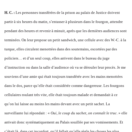
H. C. :
Les personnes transférées de la prison au palais de Justice doivent
partir à six heures du matin, s’entasser à plusieurs dans le fourgon, attendre
pendant des heures et revenir à minuit, après que les dernières audiences sont
terminées. On leur propose un petit sandwich, une cellule avec des W.-C. à la
turque, elles circulent menottées dans des souterrains, escortées par des
policiers… et d’un seul coup, elles arrivent dans le bureau du juge
d’instruction ou dans la salle d’audience où va se dérouler leur procès. Je me
souviens d’une amie qui était toujours transférée avec les mains menottées
dans le dos, parce qu’elle était considérée comme dangereuse. Les fourgons
cellulaires roulant très vite, elle était toujours malade et demandait à ce
qu’on lui laisse au moins les mains devant avec un petit sachet. La
surveillante lui répondait : «
Oui, le coup du sachet, on connaît le truc
. » elle
arrivait donc systématiquement au Palais souillée par ses vomissements. Et
c’était là, dans cet inconfort, qu’il fallait qu’elle règle les choses les plus