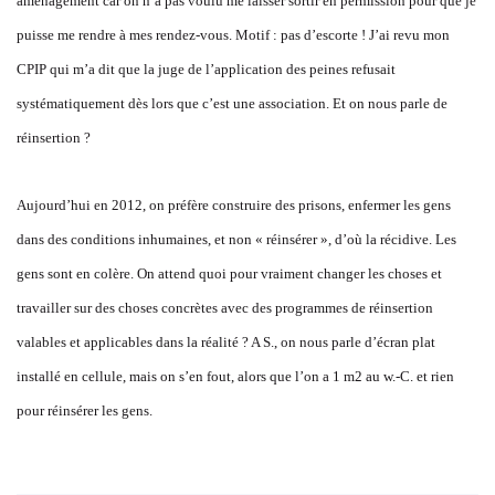
aménagement car on n’a pas voulu me laisser sortir en permission pour que je
puisse me rendre à mes rendez-vous. Motif : pas d’escorte ! J’ai revu mon
CPIP qui m’a dit que la juge de l’application des peines refusait
systématiquement dès lors que c’est une association. Et on nous parle de
réinsertion ?
Aujourd’hui en 2012, on préfère construire des prisons, enfermer les gens
dans des conditions inhumaines, et non « réinsérer », d’où la récidive. Les
gens sont en colère. On attend quoi pour vraiment changer les choses et
travailler sur des choses concrètes avec des programmes de réinsertion
valables et applicables dans la réalité ? A S., on nous parle d’écran plat
installé en cellule, mais on s’en fout, alors que l’on a 1 m2 au w.-C. et rien
pour réinsérer les gens.