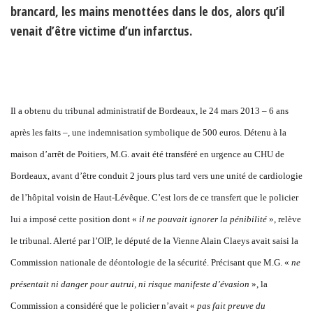
brancard, les mains menottées dans le dos, alors qu’il
venait d’être victime d’un infarctus.
Il a obtenu du tribunal administratif de Bordeaux, le 24 mars 2013 – 6 ans
après les faits –, une indemnisation symbolique de 500 euros. Détenu à la
maison d’arrêt de Poitiers, M.G. avait été transféré en urgence au CHU de
Bordeaux, avant d’être conduit 2 jours plus tard vers une unité de cardiologie
de l’hôpital voisin de Haut-Lévêque. C’est lors de ce transfert que le policier
lui a imposé cette position dont «
il ne pouvait ignorer la pénibilité
», relève
le tribunal. Alerté par l’OIP, le député de la Vienne Alain Claeys avait saisi la
Commission nationale de déontologie de la sécurité. Précisant que M.G. «
ne
présentait ni danger pour autrui, ni risque manifeste d’évasion
», la
Commission a considéré que le policier n’avait «
pas fait preuve du