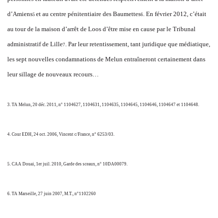
d’Amiens
et au centre pénitentiaire des Baumettes
. En février 2012, c’était
5
6
au tour de la maison d’arrêt de Loos d’être mise en cause par le Tribunal
administratif de Lille
. Par leur retentissement, tant juridique que médiatique,
7
les sept nouvelles condamnations de Melun entraîneront certainement dans
leur sillage de nouveaux recours…
3. TA Melun, 20 déc. 2011, n° 1104627, 1104631, 1104635, 1104645, 1104646, 1104647 et 1104648.
4. Cour EDH, 24 oct. 2006, Vincent c/France, n° 6253/03.
5. CAA Douai, 1er juil. 2010, Garde des sceaux, n° 10DA00079.
6. TA Marseille, 27 juin 2007, M.T., n°1102260