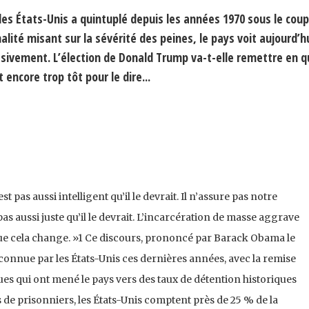
des États-Unis a quintuplé depuis les années 1970 sous le coup
nalité misant sur la sévérité des peines, le pays voit aujourd’h
sivement. L’élection de Donald Trump va-t-elle remettre en q
 encore trop tôt pour le dire...
t pas aussi intelligent qu’il le devrait. Il n’assure pas notre
 pas aussi juste qu’il le devrait. L’incarcération de masse aggrave
t que cela change. »1 Ce discours, prononcé par Barack Obama le
n connue par les États-Unis ces dernières années, avec la remise
ues qui ont mené le pays vers des taux de détention historiques
s de prisonniers, les États-Unis comptent près de 25 % de la