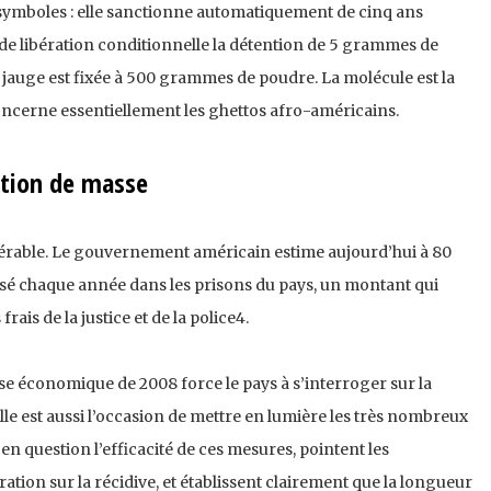
s symboles : elle sanctionne automatiquement de cinq ans
de libération conditionnelle la détention de 5 grammes de
a jauge est fixée à 500 grammes de poudre. La molécule est la
cerne essentiellement les ghettos afro-américains.
ration de masse
idérable. Le gouvernement américain estime aujourd’hui à 80
nsé chaque année dans les prisons du pays, un montant qui
 frais de la justice et de la police4.
rise économique de 2008 force le pays à s’interroger sur la
Elle est aussi l’occasion de mettre en lumière les très nombreux
n question l’efficacité de ces mesures, pointent les
tion sur la récidive, et établissent clairement que la longueur