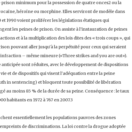
 prison minimum pour la possession de quatre onces2 ou la
cocaïne, héroïne ou morphine. Elles serviront de modèle dans
et 1990 voient proliférer les législations étatiques qui
ngent les peines de prison. On assiste à l’instauration de peines
ons et à la multiplication des lois dites des « trois coups », qui
on pouvant aller jusqu’à la perpétuité pour ceux qui seraient
infraction – même mineure («Three strikes and you are out»).
tie anticipée sont réduites, avec le développement de dispositions
ie et de dispositifs qui visent l’adéquation entre la peine
th in sentencing) et bloquent toute possibilité de libération
gé au moins 85 % de la durée de sa peine. Conséquence : le taux
00 habitants en 1972 à 767 en 2007.3
uchent essentiellement les populations pauvres des zones
empreints de discriminations. La loi contre la drogue adoptée