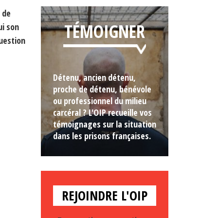
 de
TÉMOIGNER
ui son
uestion
Détenu, ancien détenu,
proche de détenu, bénévole
ou professionnel du milieu
carcéral ? L'OIP recueille vos
témoignages sur la situation
dans les prisons françaises.
REJOINDRE L'OIP