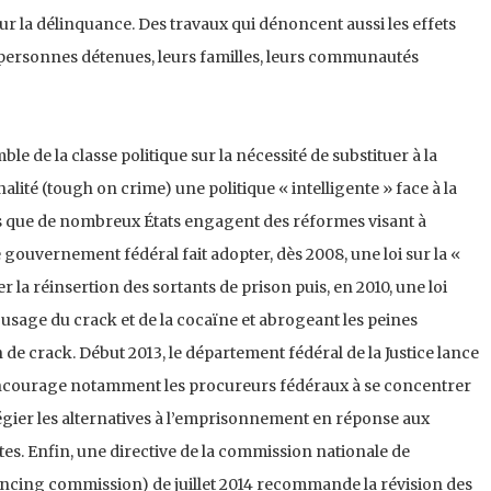
 sur la délinquance. Des travaux qui dénoncent aussi les effets
s personnes détenues, leurs familles, leurs communautés
e de la classe politique sur la nécessité de substituer à la
nalité (tough on crime) une politique « intelligente » face à la
is que de nombreux États engagent des réformes visant à
e gouvernement fédéral fait adopter, dès 2008, une loi sur la «
 la réinsertion des sortants de prison puis, en 2010, une loi
l’usage du crack et de la cocaïne et abrogeant les peines
de crack. Début 2013, le département fédéral de la Justice lance
i encourage notamment les procureurs fédéraux à se concentrer
vilégier les alternatives à l’emprisonnement en réponse aux
es. Enfin, une directive de la commission nationale de
ncing commission) de juillet 2014 recommande la révision des