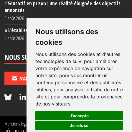
L’éducatif en prison : une réalité éloignée des objectifs
annoncés
6 août 2026
« L’établissement est une porcherie totale »
Nous utilisons des
5 août 2026
cookies
Nous utilisons des cookies et d'autres
NOUS SUIVRE
technologies de suivi pour améliorer
votre expérience de navigation sur
notre site, pour vous montrer un
S'ABONNER
contenu personnalisé et des publicités
ciblées, pour analyser le trafic de notre
site et pour comprendre la provenance
de nos visiteurs.
J'accepte
Mentions légales
Crédits
Politique de données personnelles
Je refuse
Gérer mes préférences de données personnelles