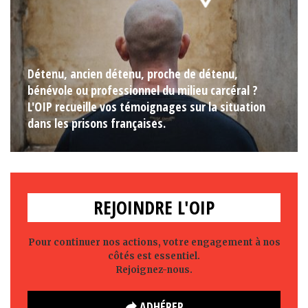
Détenu, ancien détenu, proche de détenu,
bénévole ou professionnel du milieu carcéral ?
L'OIP recueille vos témoignages sur la situation
dans les prisons françaises.
REJOINDRE L'OIP
Pour continuer nos actions, votre engagement à nos
côtés est essentiel.
Rejoignez-nous.
ADHÉRER