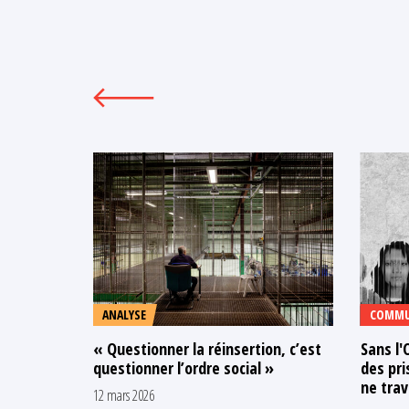
ANALYSE
COMMU
« Questionner la réinsertion, c’est
Sans l'
questionner l’ordre social »
des pr
ne trav
12 mars 2026