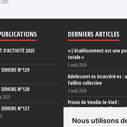
e 2025
PUBLICATIONS
DERNIERS ARTICLES
 D'ACTIVITÉ 2025
« L’établissement est une po
totale »
5 août 2026
 DEHORS N°129
Adolescent·es incarcéré·es : 
faillite collective
 DEHORS N°128
3 août 2026
e 2025
Prison de Vendin-le-Vieil :
 DEHORS N°127
témoignage de familles sur l
conditions (...)
25
Nous utilisons d
31 juillet 2026