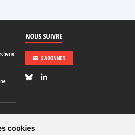
26 juillet 2025
NOUS SUIVRE
rcherie
S'ABONNER
une
es
es cookies