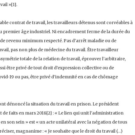
vail »[1].
table contrat de travail, les travailleurs détenus sont corvéables à
u premier âge industriel. Ni encadrement ferme de la durée du
as de revenu minimum respecté. Pas d’arrêt maladie ou de
ail, pas non plus de médecine du travail. Être travailleur
ymétrie totale de la relation de travail, éprouver l’arbitraire,
ussi être privé de tout droit d’expression collective ou de
Covid-19 ou pas, être privé d’indemnité en cas de chômage
nt dénoncé la situation du travail en prison. Le président
e faits en mars 2018[2] : « Le lien qui unit l’administration
t en son sein » est « un acte unilatéral avec la négation de tous
 préciser, magnanime : « Je souhaite que le droit du travail (…)