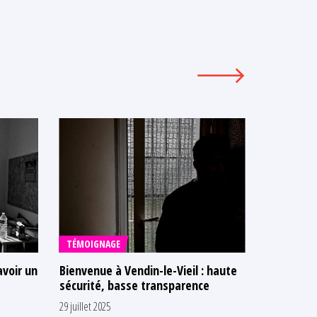
TÉMOIGNAGE
COMMUNI
avoir un
Bienvenue à Vendin-le-Vieil : haute
Une victoi
sécurité, basse transparence
condition
à Toulous
29 juillet 2025