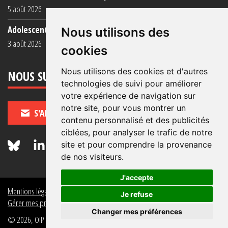
5 août 2026
Adolescent·es incarcéré·es : une faillite collective
Nous utilisons des
3 août 2026
cookies
Nous utilisons des cookies et d'autres
NOUS SUIVRE
technologies de suivi pour améliorer
votre expérience de navigation sur
notre site, pour vous montrer un
S'ABONNER
contenu personnalisé et des publicités
ciblées, pour analyser le trafic de notre
site et pour comprendre la provenance
de nos visiteurs.
J'accepte
Mentions légales
Crédits
Politique de données personnelles
Je refuse
Gérer mes préférences de données personnelles
Changer mes préférences
© 2026, OIP Section FR