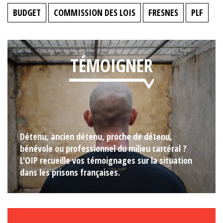
BUDGET
COMMISSION DES LOIS
FRESNES
PLF
TÉMOIGNER
Détenu, ancien détenu, proche de détenu,
bénévole ou professionnel du milieu carcéral ?
L'OIP recueille vos témoignages sur la situation
dans les prisons françaises.