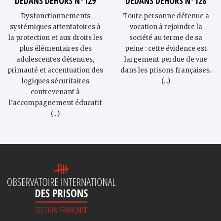
DEDANS DEHORS N°129
DEDANS DEHORS N°128
Dysfonctionnements
Toute personne détenue a
systémiques attentatoires à
vocation à rejoindre la
la protection et aux droits les
société au terme de sa
plus élémentaires des
peine : cette évidence est
adolescent·es détenu·es,
largement perdue de vue
primauté et accentuation des
dans les prisons françaises.
logiques sécuritaires
(...)
contrevenant à
l’accompagnement éducatif
(...)