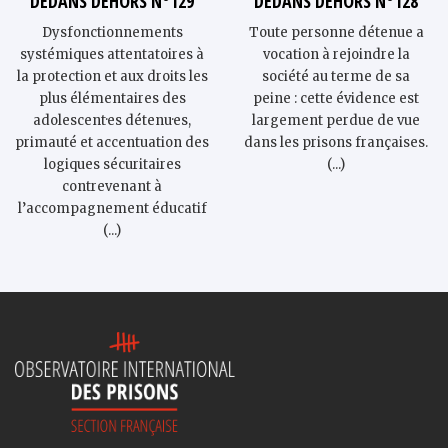
DEDANS DEHORS N°129
DEDANS DEHORS N°128
Dysfonctionnements
Toute personne détenue a
systémiques attentatoires à
vocation à rejoindre la
la protection et aux droits les
société au terme de sa
plus élémentaires des
peine : cette évidence est
adolescent·es détenu·es,
largement perdue de vue
primauté et accentuation des
dans les prisons françaises.
logiques sécuritaires
(...)
contrevenant à
l’accompagnement éducatif
(...)