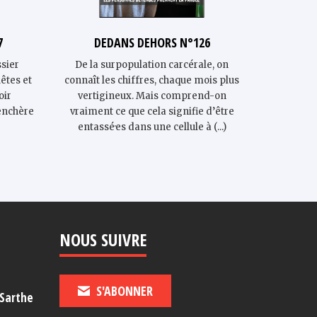
7
DEDANS DEHORS N°126
DE
sier
De la surpopulation carcérale, on
Un taux 
êtes et
connaît les chiffres, chaque mois plus
co
oir
vertigineux. Mais comprend-on
partic
renchère
vraiment ce que cela signifie d’être
écrasan
entassé·es dans une cellule à (...)
mélanési
Nouvell
NOUS SUIVRE
S'ABONNER
-Sarthe