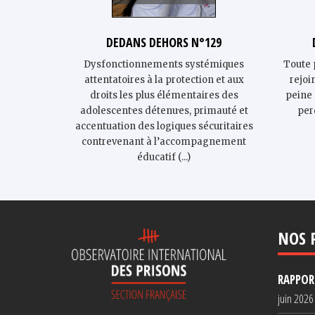
DEDANS DEHORS N°129
Dysfonctionnements systémiques
Toute 
attentatoires à la protection et aux
rejoi
droits les plus élémentaires des
peine 
adolescent·es détenu·es, primauté et
per
accentuation des logiques sécuritaires
contrevenant à l’accompagnement
éducatif (...)
NOS 
RAPPORT
juin 2026