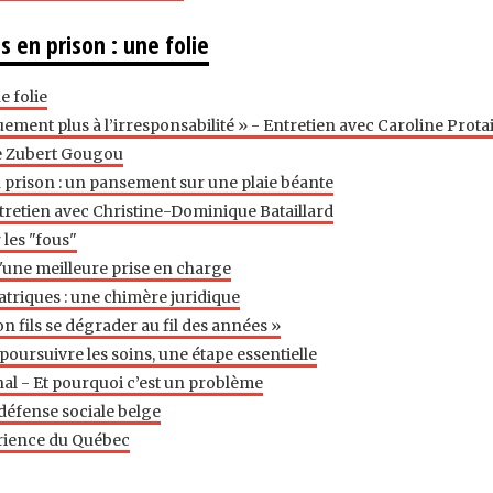
 en prison : une folie
e folie
ement plus à l’irresponsabilité » - Entretien avec Caroline Prota
de Zubert Gougou
 prison : un pansement sur une plaie béante
tretien avec Christine-Dominique Bataillard
les "fous"
d'une meilleure prise en charge
atriques : une chimère juridique
n fils se dégrader au fil des années »
 poursuivre les soins, une étape essentielle
nal - Et pourquoi c’est un problème
a défense sociale belge
périence du Québec