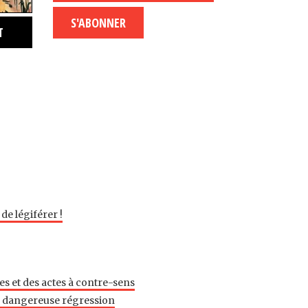
S'ABONNER
T
de légiférer !
es et des actes à contre-sens
ne dangereuse régression