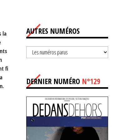
AUTRES NUMÉROS
 la
e
nts
n
t fi
la
DERNIER NUMÉRO
N°129
n.