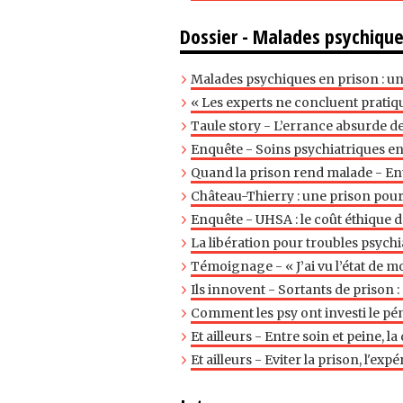
Dossier - Malades psychiques
Malades psychiques en prison : un
« Les experts ne concluent pratiqu
Taule story - L’errance absurde 
Enquête - Soins psychiatriques en
Quand la prison rend malade - En
Château-Thierry : une prison pour 
Enquête - UHSA : le coût éthique 
La libération pour troubles psychi
Témoignage - « J’ai vu l’état de mo
Ils innovent - Sortants de prison :
Comment les psy ont investi le pé
Et ailleurs - Entre soin et peine, l
Et ailleurs - Eviter la prison, l'ex