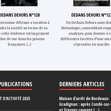
DEDANS DEHORS N°128
DEDANS DEHORS N°12
personne détenue a vocation à
Un Dedans Dehors sans dos
ndre la société au terme de sa
thématique, rassemblant enqu
: cette évidence est largement
analyses, pour donner à v
due de vue dans les prisons
différentes facettes d’une su
françaises. (...)
répressive en marche.
PUBLICATIONS
DERNIERS ARTICLES
 D'ACTIVITÉ 2025
Maison d’arrêt de Bordeaux-
Gradignan : après Condé-sur
et Fresnes courant (...)