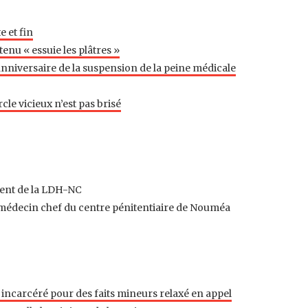
e et fin
tenu « essuie les plâtres »
anniversaire de la suspension de la peine médicale
rcle vicieux n’est pas brisé
dent de la LDH-NC
-médecin chef du centre pénitentiaire de Nouméa
incarcéré pour des faits mineurs relaxé en appel