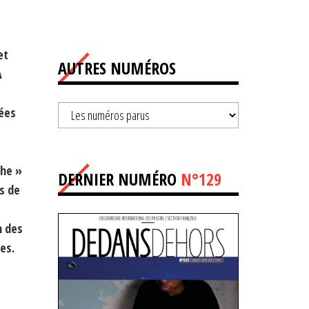
et
AUTRES NUMÉROS
A
ées
che »
DERNIER NUMÉRO
N°129
s de
n des
es.