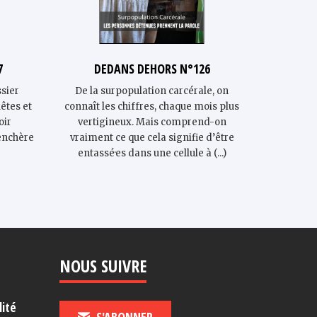
7
DEDANS DEHORS N°126
DE
sier
De la surpopulation carcérale, on
Un taux 
êtes et
connaît les chiffres, chaque mois plus
co
oir
vertigineux. Mais comprend-on
partic
renchère
vraiment ce que cela signifie d’être
écrasan
entassé·es dans une cellule à (...)
mélanési
Nouvell
NOUS SUIVRE
lité
S'ABONNER