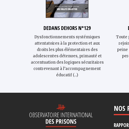
DEDANS DEHORS N°129
Dysfonctionnements systémiques
Toute 
attentatoires à la protection et aux
rejoi
droits les plus élémentaires des
peine 
adolescent·es détenu·es, primauté et
per
accentuation des logiques sécuritaires
contrevenant à l’accompagnement
éducatif (...)
NOS 
RAPPORT